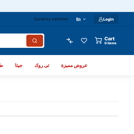
Currency switcher
En
Login
Cart
items
عروض مميزة
تى روك
جيتا
طو