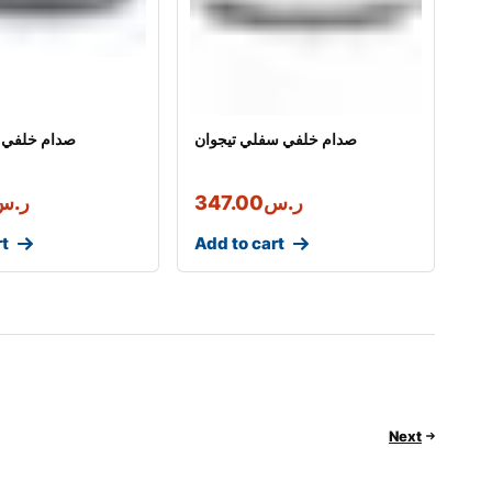
صدام خلفي سفلي تيجوان
صدام خلفي ع
ر.س
347.00
ر.س
rt
Add to cart
Next