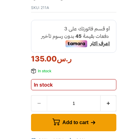
SKU:
211A
ر.س
135.00
In stock
In stock
Add to cart