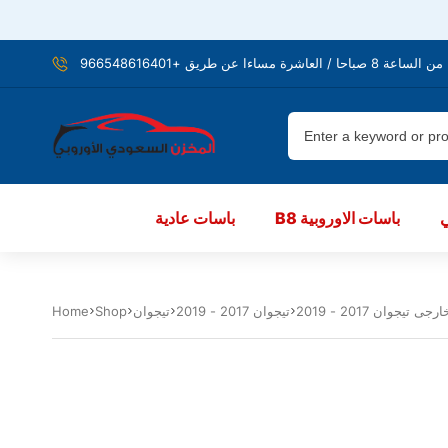
شرة مساءا عن طريق +966548616401
B8 باسات الاوروبية
باسات عادية
تيجوان 2017 - 2019
تيجوان
Shop
Home