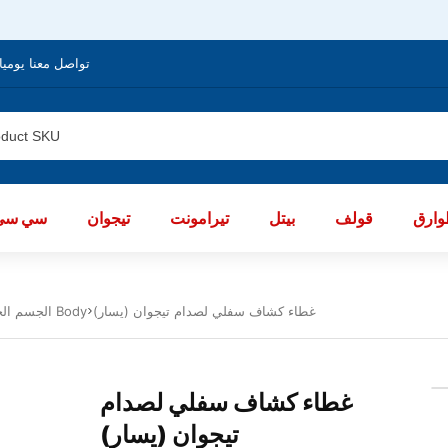
تواصل معنا يوميا من الساعة 8 صباحا / العا
ارق
قولف
بيتل
تيرامونت
تيجوان
سي سي
غطاء كشاف سفلي لصدام تيجوان (يسار)
الجسم الخارجى تيجوان 2017 - 2019 Body
غطاء كشاف سفلي لصدام
تيجوان (يسار)