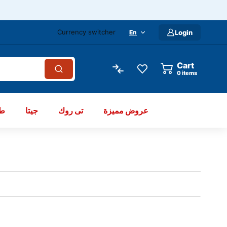
Currency switcher
En
Login
Cart
items
عروض مميزة
تى روك
جيتا
طو