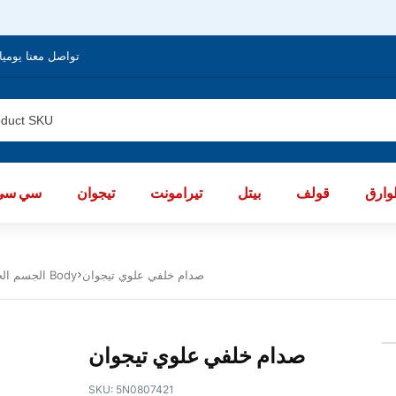
تواصل معنا يوميا من الساعة 8 صباحا / العا
ارق
قولف
بيتل
تيرامونت
تيجوان
سي سي
صدام خلفي علوي تيجوان
الجسم الخارجى تيجوان 2007 - 2011 Body
صدام خلفي علوي تيجوان
SKU:
5N0807421