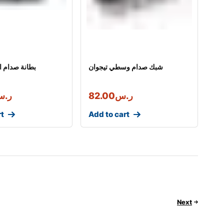
شبك صدام وسطي تيجوان
بطانة صدام ا
ر.س
82.00
ر.
rt
Add to cart
Next