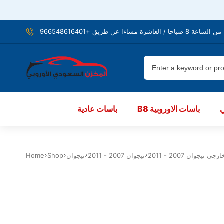
شرة مساءا عن طريق +966548616401
B8 باسات الاوروبية
باسات عادية
تيجوان 2007 - 2011
تيجوان
Shop
Home