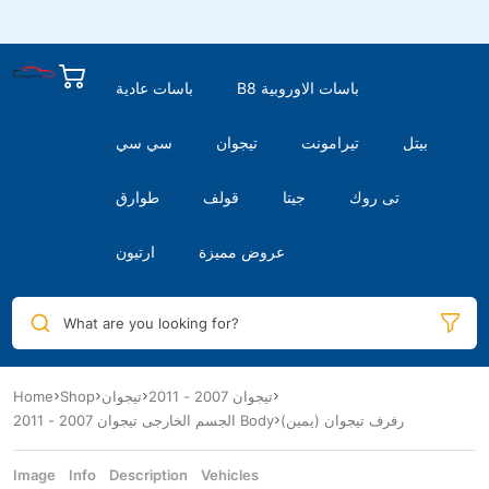
B8 باسات الاوروبية
باسات عادية
بيتل
تيرامونت
تيجوان
سي سي
تى روك
جيتا
قولف
طوارق
عروض مميزة
ارتيون
What are you looking for?
Home
Shop
تيجوان
تيجوان 2007 - 2011
رفرف تيجوان (يمين)
الجسم الخارجى تيجوان 2007 - 2011 Body
Image
Info
Description
Vehicles