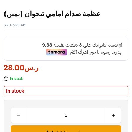
عظمة صدام امامي تيجوان (يمين)
SKU:
5N0 4B
28.00
ر.س
In stock
In stock