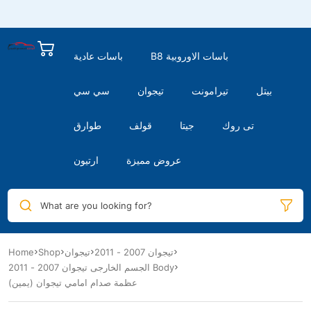
B8 باسات الاوروبية
باسات عادية
بيتل
تيرامونت
تيجوان
سي سي
تى روك
جيتا
قولف
طوارق
عروض مميزة
ارتيون
What are you looking for?
Home
Shop
تيجوان
تيجوان 2007 - 2011
الجسم الخارجى تيجوان 2007 - 2011 Body
عظمة صدام امامي تيجوان (يمين)