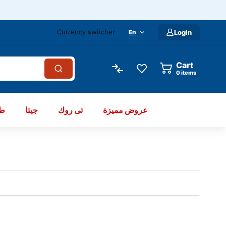
Currency switcher
En
Login
Cart
items
عروض مميزة
تى روك
جيتا
طو