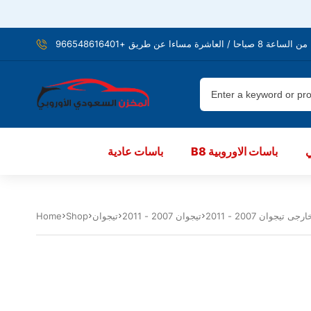
شرة مساءا عن طريق +966548616401
B8 باسات الاوروبية
باسات عادية
تيجوان 2007 - 2011
تيجوان
Shop
Home