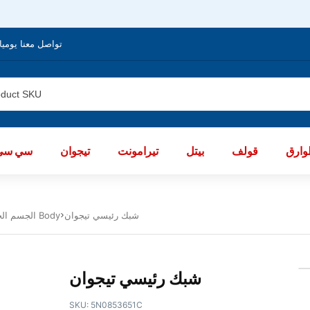
تواصل معنا يوميا من الساعة 8 صباحا / العا
ارق
قولف
بيتل
تيرامونت
تيجوان
سي سي
شبك رئيسي تيجوان
الجسم الخارجى تيجوان 2007 - 2011 Body
شبك رئيسي تيجوان
SKU:
5N0853651C