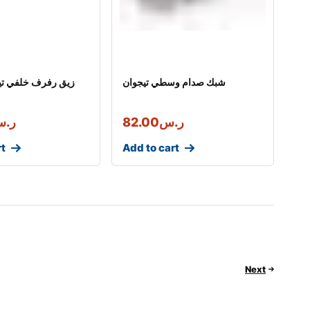
شبك صدام وسطي تيجوان
زيق رفرف خلفي تي
ر.س
82.00
ر.
rt
Add to cart
Next