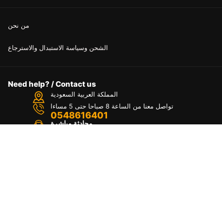
من نحن
الشحن وسياسة الاستبدال والاسترجاع
Need help? / Contact us
المملكة العربية السعودية
تواصل معنا من الساعة 8 صباحا حتى 5 مساءا
0548616401
محادثة مباشرة
تواصل مع المختصين
Top
Copyright © [2024] Fekra Agency. All Rights
Reserved