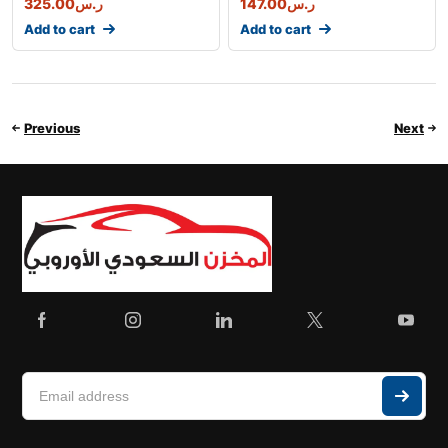
ر.س
147.00
ر.س
325.00
Add to cart
Add to cart
Previous
Next