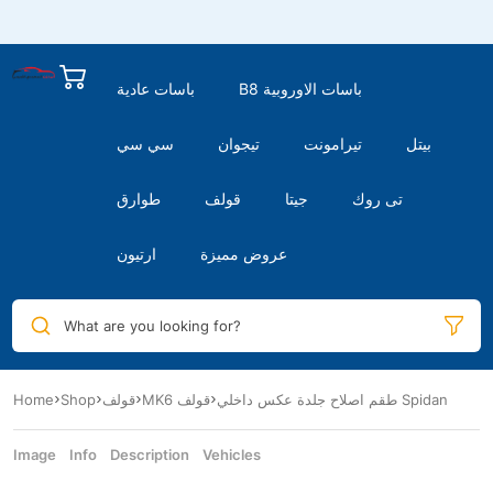
B8 باسات الاوروبية
باسات عادية
بيتل
تيرامونت
تيجوان
سي سي
تى روك
جيتا
قولف
طوارق
عروض مميزة
ارتيون
What are you looking for?
طقم اصلاح جلدة عكس داخلي Spidan
MK6 قولف
قولف
Shop
Home
Image
Info
Description
Vehicles