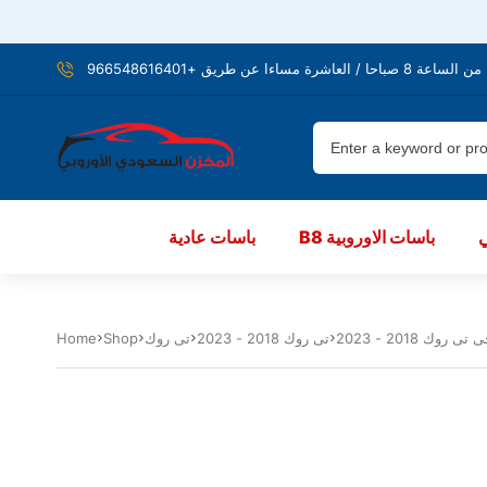
شرة مساءا عن طريق +966548616401
B8 باسات الاوروبية
باسات عادية
تى روك 2018 - 2023
تى روك
Shop
Home