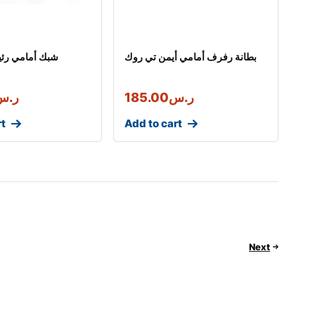
بطانة رفرف أمامي أيمن تي روك
شبك أمامي رئ
ر.س
185.00
ر.س
rt
Add to cart
Next