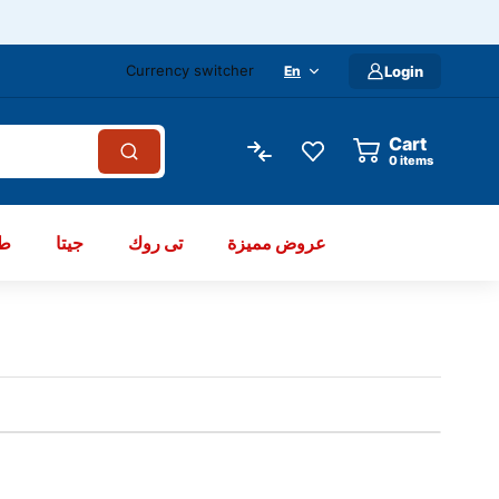
Currency switcher
En
Login
Cart
items
عروض مميزة
تى روك
جيتا
طو