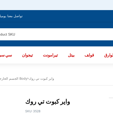
تواصل معنا يوميا من الساعة 8 صباحا / العا
ارق
قولف
بيتل
تيرامونت
تيجوان
سي سي
واير كبوت تي روك
الجسم الخارجى تى روك 2018 - 2023 Body
واير كبوت تي روك
SKU:
3528