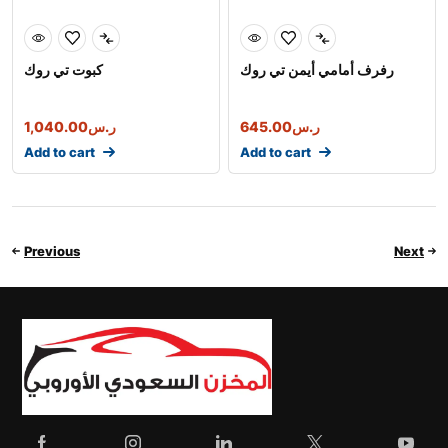
رفرف أمامي أيمن تي روك
كبوت تي روك
1,040.00
ر.س
645.00
ر.س
Add to cart
Add to cart
Previous
Next