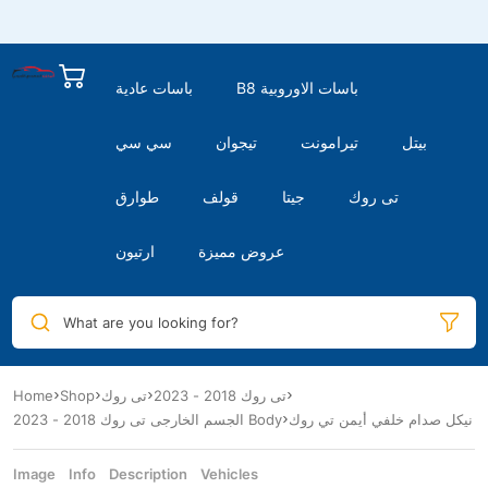
B8 باسات الاوروبية
باسات عادية
بيتل
تيرامونت
تيجوان
سي سي
تى روك
جيتا
قولف
طوارق
عروض مميزة
ارتيون
What are you looking for?
Home
Shop
تى روك
تى روك 2018 - 2023
نيكل صدام خلفي أيمن تي روك
الجسم الخارجى تى روك 2018 - 2023 Body
Image
Info
Description
Vehicles