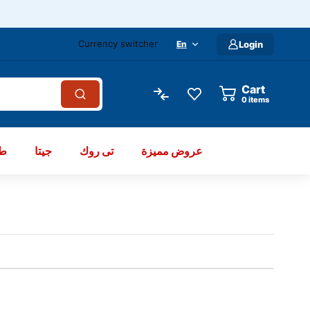
Currency switcher
En
Login
Cart
items
عروض مميزة
تى روك
جيتا
طو