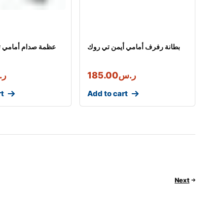
بطانة رفرف أمامي أيمن تي روك
عظمة صدام أمامي ت
ر.س
185.00
ر.
rt
Add to cart
Next