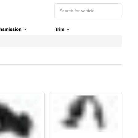
nsmission
Trim