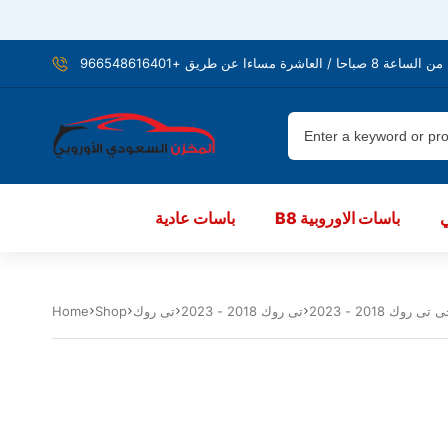
شرة مساءا عن طريق +966548616401
B8 باسات الاوروبية
باسات عادية
تى روك 2018 - 2023
تى روك
Shop
Home