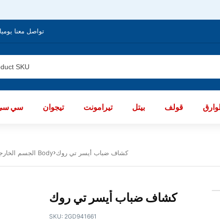
تواصل معنا يوميا من الساعة 8 صباحا / العا
ارق
قولف
بيتل
تيرامونت
تيجوان
سي سي
كشاف ضباب أيسر تي روك
الجسم الخارجى تى روك 2018 - 2023 Body
كشاف ضباب أيسر تي روك
SKU:
2GD941661