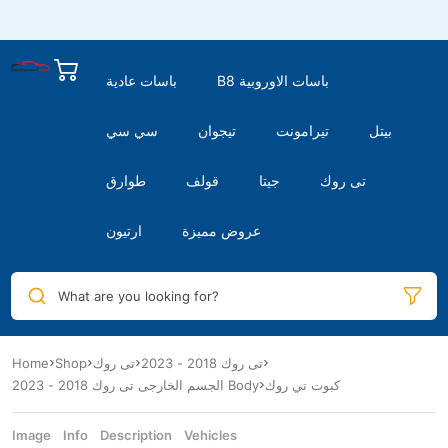
B8 باسات الاوروبية
باسات عادية
بيتل
تيرامونت
تيجوان
سي سي
تى روك
جيتا
قولف
طوارق
عروض مميزة
ارتيون
What are you looking for?
Home
Shop
تى روك
تى روك 2018 - 2023
كبوت تي روك
الجسم الخارجى تى روك 2018 - 2023 Body
Image
Info
Description
Vehicles