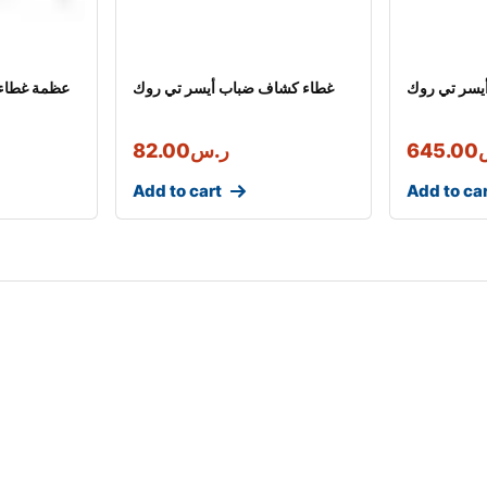
يسر تي روك
غطاء كشاف ضباب أيسر تي روك
عظمة غطاء
645.00
ر.س
82.00
Add to cart
Add to ca