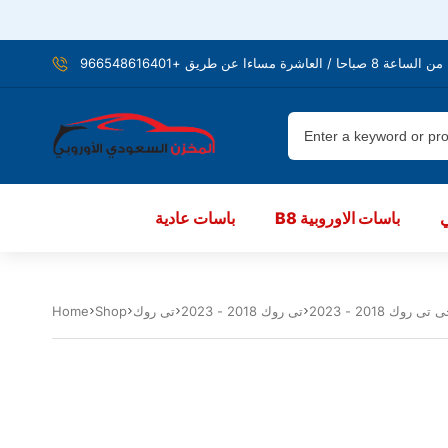
شرة مساءا عن طريق +966548616401
B8 باسات الاوروبية
باسات عادية
تى روك 2018 - 2023
تى روك
Shop
Home