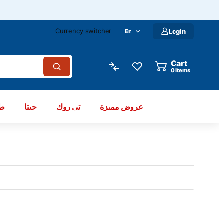
Currency switcher
En
Login
Cart
items
عروض مميزة
تى روك
جيتا
طو