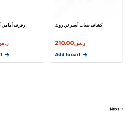
كشاف ضباب أيسر تي روك
رفرف أمامي أ
ر.س
210.00
ر.س
rt
Add to cart
Next