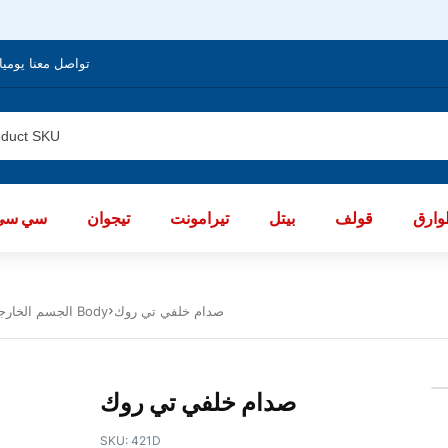
تواصل معنا يوميا من الساعة 8 صباحا / العا
ارق
قولف
بيتل
تيرامونت
تيجوان
سي سي
صدام خلفي تي روك
الجسم الخارجى تى روك 2018 - 2023 Body
صدام خلفي تي روك
SKU:
421D