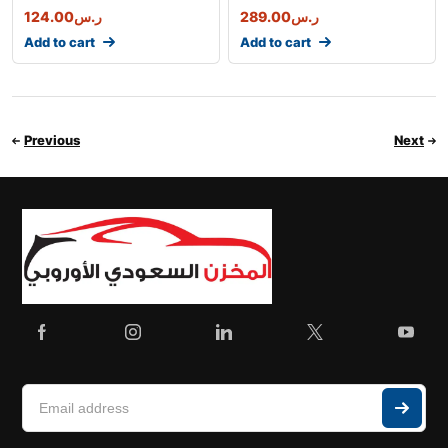
124.00
ر.س
289.00
ر.س
Add to cart
Add to cart
Previous
Next