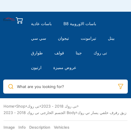
B8 باسات الاوروبية
باسات عادية
بيتل
تيرامونت
تيجوان
سي سي
تى روك
جيتا
قولف
طوارق
عروض مميزة
ارتيون
What are you looking for?
Home
Shop
تى روك
تى روك 2018 - 2023
زيق رفرف خلفي يسار تي روك
الجسم الخارجى تى روك 2018 - 2023 Body
Image
Info
Description
Vehicles