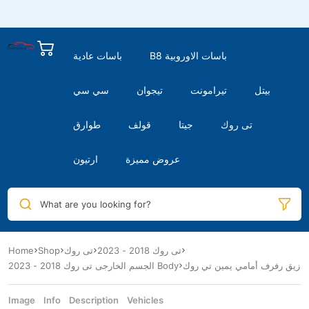
B8 باسات الاوروبية
باسات عادية
بيتل
تيرامونت
تيجوان
سي سي
تى روك
جيتا
قولف
طوارق
عروض مميزة
ارتيون
What are you looking for?
Home
Shop
تى روك
تى روك 2018 - 2023
زيق رفرف أمامي يمين تي روك
الجسم الخارجى تى روك 2018 - 2023 Body
Image
Info
Description
Vehicles