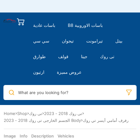
B8 باسات الاوروبية
باسات عادية
بيتل
تيرامونت
تيجوان
سي سي
تى روك
جيتا
قولف
طوارق
عروض مميزة
ارتيون
What are you looking for?
Home
Shop
تى روك
تى روك 2018 - 2023
رفرف أمامي أيسر تي روك
الجسم الخارجى تى روك 2018 - 2023 Body
Image
Info
Description
Vehicles