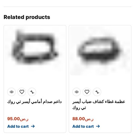
Related products
عظمة غطاء كشاف ضباب أيسر
داعم صدام أمامي أيسر تي روك
تي روك
95.00
ر.س
88.00
ر.س
Add to cart
Add to cart