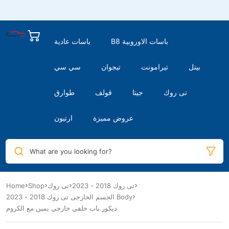
B8 باسات الاوروبية
باسات عادية
بيتل
تيرامونت
تيجوان
سي سي
تى روك
جيتا
قولف
طوارق
عروض مميزة
ارتيون
What are you looking for?
تى روك 2018 - 2023
تى روك
Shop
Home
الجسم الخارجى تى روك 2018 - 2023 Body
ديكور باب خلفي خارجي يمين مع الكروم