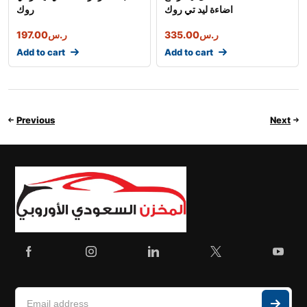
اضاءة ليد تي روك
روك
ر.س
335.00
ر.س
197.00
Add to cart
Add to cart
Previous
Next