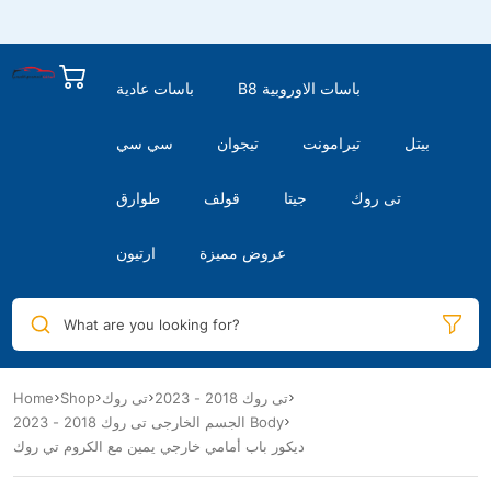
B8 باسات الاوروبية
باسات عادية
بيتل
تيرامونت
تيجوان
سي سي
تى روك
جيتا
قولف
طوارق
عروض مميزة
ارتيون
What are you looking for?
تى روك 2018 - 2023
تى روك
Shop
Home
الجسم الخارجى تى روك 2018 - 2023 Body
ديكور باب أمامي خارجي يمين مع الكروم تي روك