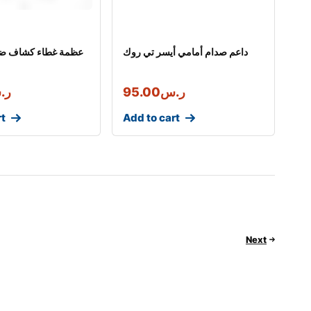
كشاف ضباب أيسر تي
داعم صدام أمامي أيسر تي روك
.س
95.00
ر.س
rt
Add to cart
Next