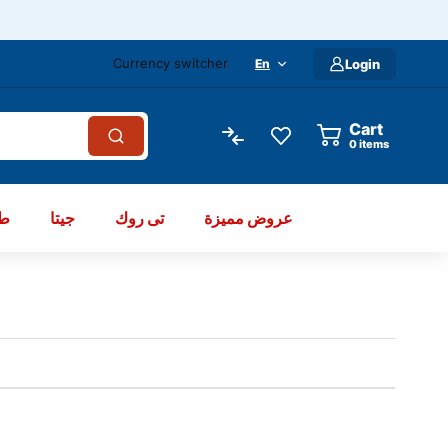
Currency switcher
En
Login
Cart
items
رق
جيتا
تى روك
عروض مميزة