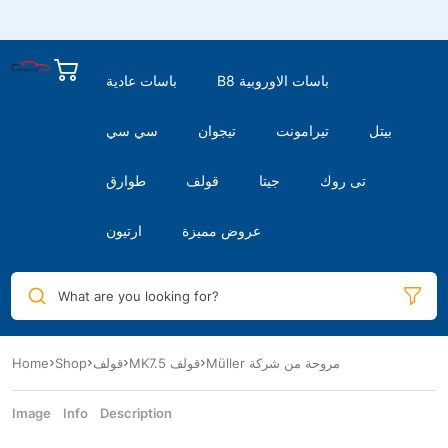
B8 باسات الاوروبية
باسات عادية
بيتل
تيرامونت
تيجوان
سي سي
تى روك
جيتا
قولف
طوارق
عروض مميزة
ارتيون
What are you looking for?
Müller مروحة من شركة
MK7.5 قولف
قولف
Shop
Home
Image
Info
Description