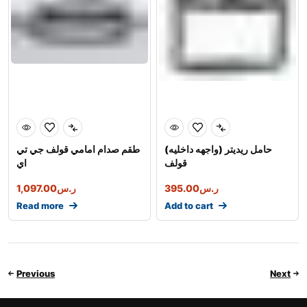
حامل ريديتر (واجهه داخليه)
طقم صدام امامي قولف جي تي
قولف
اي
ر.س
395.00
ر.س
1,097.00
Read more
Add to cart
Previous
Next