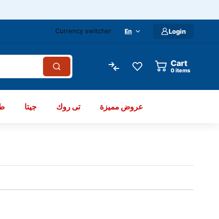
Currency switcher
En
Login
Cart
items
عروض مميزة
تى روك
جيتا
طو