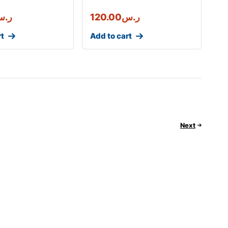
ر.س
120.00
ر.
rt
Add to cart
Next