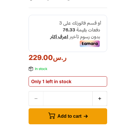
ر.س
229.00
In stock
Only 1 left in stock
Add to cart