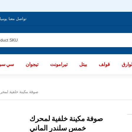
تواصل معنا يوميا من الساعة 8 صباحا / العا
ارق
قولف
بيتل
تيرامونت
تيجوان
سي سي
صوفة مكينة خلفية لمحر
صوفة مكينة خلفية لمحرك
خمس سلندر الماني