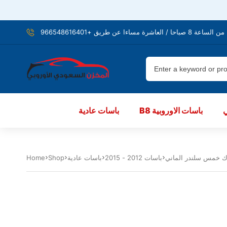
شرة مساءا عن طريق +966548616401
B8 باسات الاوروبية
باسات عادية
ك خمس سلندر الماني
باسات 2012 - 2015
باسات عادية
Shop
Home