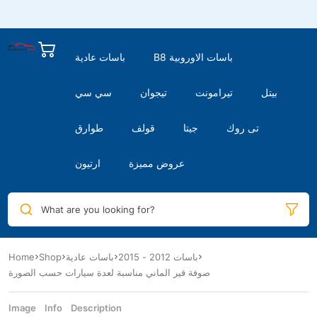
B8 باسات الاوروبية
باسات عادية
بيتل
تيرامونت
تيجوان
سي سي
تى روك
جيتا
قولف
طوارق
عروض مميزة
ارتيون
What are you looking for?
باسات 2012 - 2015
باسات عادية
Shop
Home
صوفة قير الماني مناسبة لعدة سيارات حسب الصورة
Image
Info
Description