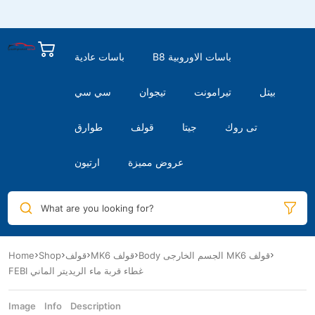
B8 باسات الاوروبية
باسات عادية
بيتل
تيرامونت
تيجوان
سي سي
تى روك
جيتا
قولف
طوارق
عروض مميزة
ارتيون
What are you looking for?
Body الجسم الخارجى MK6 قولف
MK6 قولف
قولف
Shop
Home
FEBI غطاء قربة ماء الريديتر الماني
Image
Info
Description