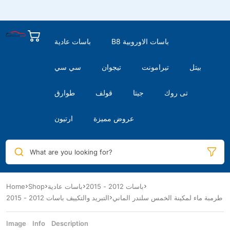
B8 باسات الاوروبية
باسات عادية
بيتل
تيرامونت
تيجوان
سي سي
تى روك
جيتا
قولف
طوارق
عروض مميزة
ارتيون
What are you looking for?
باسات 2012 - 2015
باسات عادية
Shop
Home
طرمبة ماء لمكينة الخمس سلندر الماني
التبريد والتكييف باسات 2012 - 2015
Image
Info
Description