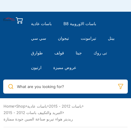
B8 باسات الاوروبية
باسات عادية
بيتل
تيرامونت
تيجوان
سي سي
تى روك
جيتا
قولف
طوارق
عروض مميزة
ارتيون
What are you looking for?
باسات 2012 - 2015
باسات عادية
Shop
Home
التبريد والتكييف باسات 2012 - 2015
ريديتر هواء تيربو صناعة الصين جودة ممتازة