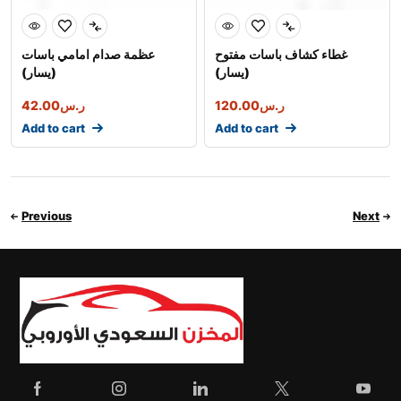
غطاء كشاف باسات مفتوح
عظمة صدام امامي باسات
(يسار)
(يسار)
ر.س
120.00
ر.س
42.00
Add to cart
Add to cart
Previous
Next