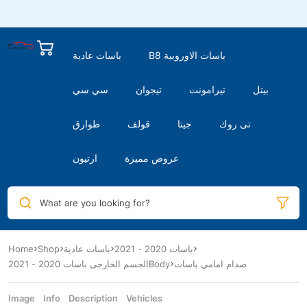
B8 باسات الاوروبية
باسات عادية
بيتل
تيرامونت
تيجوان
سي سي
تى روك
جيتا
قولف
طوارق
عروض مميزة
ارتيون
What are you looking for?
Home
Shop
باسات عادية
باسات 2020 - 2021
صدام امامي باسات
الجسم الخارجى باسات 2020 - 2021Body
Image
Info
Description
Vehicles