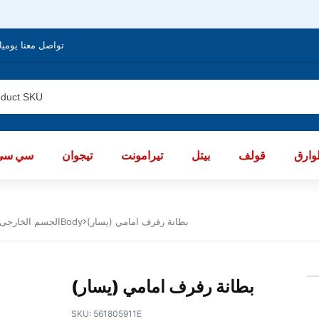
تواصل معنا يوميا من الساعة 8 صباحا / العا
ارق
قولف
بيتل
تيرامونت
تيجوان
سي سي
بطانة رفرف امامي (يسار)
الجسم الخارجى باسات 2020 - 2021Body
بطانة رفرف امامي (يسار)
SKU:
561805911E