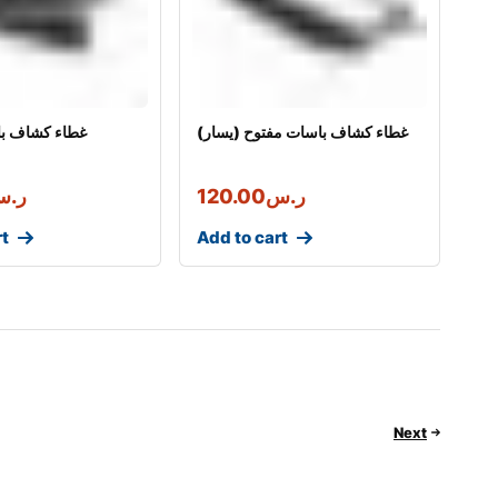
غطاء كشاف باسات مفتوح (يسار)
غطاء كشاف با
ر.س
120.00
ر.
rt
Add to cart
Next