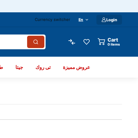
Currency switcher
En
Login
Cart
items
عروض مميزة
تى روك
جيتا
طو