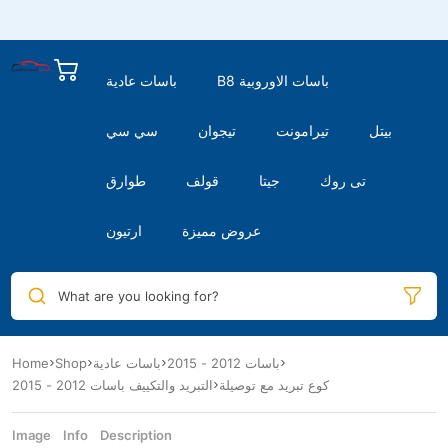
B8 باسات الاوروبية
باسات عادية
بيتل
تيرامونت
تيجوان
سي سي
تى روك
جيتا
قولف
طوارق
عروض مميزة
ارتيون
What are you looking for?
باسات 2012 - 2015
باسات عادية
Shop
Home
كوع تبريد مع توصيلة
التبريد والتكييف باسات 2012 - 2015
Image
Info
Description