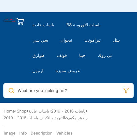
B8 باسات الاوروبية
باسات عادية
بيتل
تيرامونت
تيجوان
سي سي
تى روك
جيتا
قولف
طوارق
عروض مميزة
ارتيون
What are you looking for?
باسات 2016 - 2019
باسات عادية
Shop
Home
ريديتر مكيف
التبريد والتكييف باسات 2016 - 2019
Image
Info
Description
Vehicles