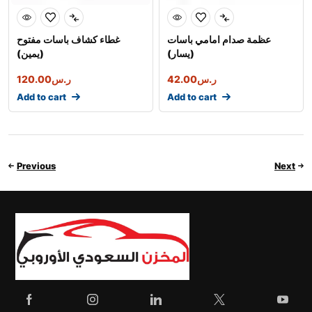
عظمة صدام امامي باسات
غطاء كشاف باسات مفتوح
(يسار)
(يمين)
ر.س
42.00
ر.س
120.00
Add to cart
Add to cart
Previous
Next