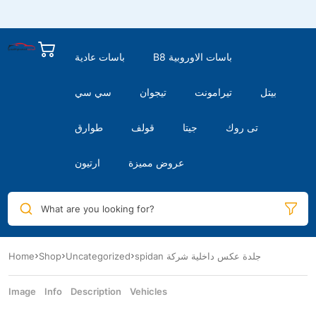
B8 باسات الاوروبية
باسات عادية
بيتل
تيرامونت
تيجوان
سي سي
تى روك
جيتا
قولف
طوارق
عروض مميزة
ارتيون
What are you looking for?
Home
Shop
Uncategorized
spidan جلدة عكس داخلية شركة
Image
Info
Description
Vehicles