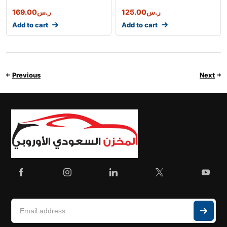
169.00
ر.س
125.00
ر.س
Add to cart
Add to cart
Previous
Next