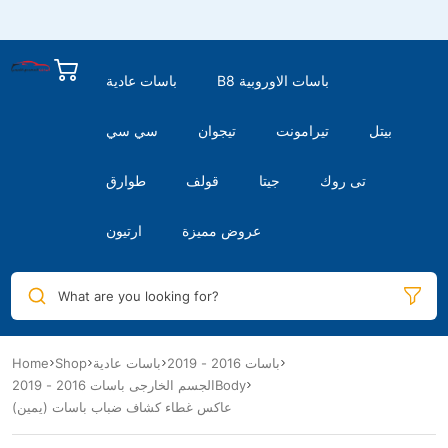
B8 باسات الاوروبية
باسات عادية
بيتل
تيرامونت
تيجوان
سي سي
تى روك
جيتا
قولف
طوارق
عروض مميزة
ارتيون
What are you looking for?
Home
Shop
باسات عادية
باسات 2016 - 2019
الجسم الخارجى باسات 2016 - 2019Body
عاكس غطاء كشاف ضباب باسات (يمين)