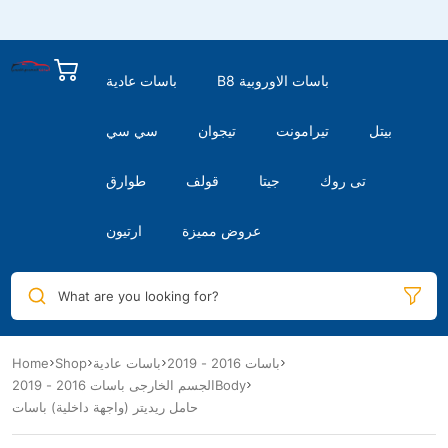
B8 باسات الاوروبية
باسات عادية
بيتل
تيرامونت
تيجوان
سي سي
تى روك
جيتا
قولف
طوارق
عروض مميزة
ارتيون
What are you looking for?
Home
Shop
باسات عادية
باسات 2016 - 2019
الجسم الخارجى باسات 2016 - 2019Body
حامل ريديتر (واجهة داخلية) باسات