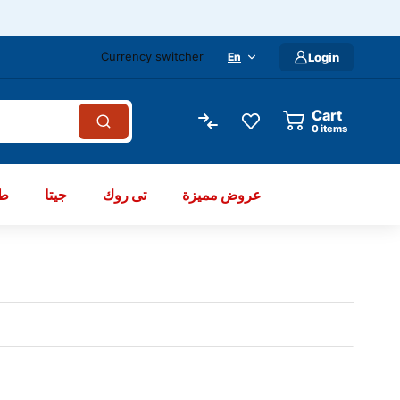
Currency switcher
En
Login
Cart
items
عروض مميزة
تى روك
جيتا
طو