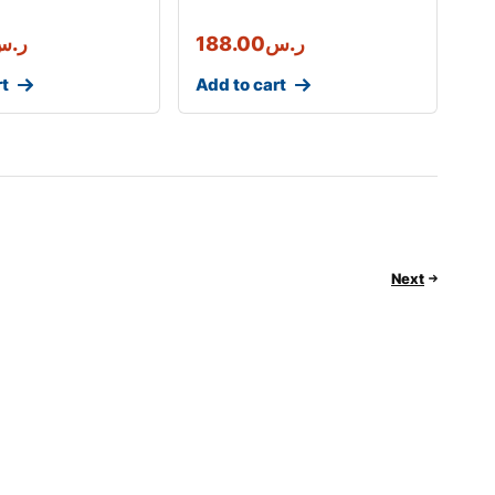
ر.س
188.00
ر.س
rt
Add to cart
Next