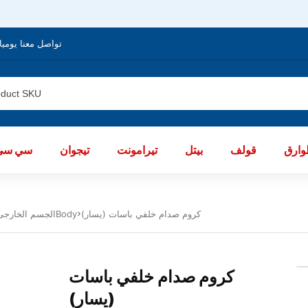
تواصل معنا يوميا من الساعة 8 صباحا / العا
ارق
قولف
بيتل
تيرامونت
تيجوان
سي سي
كروم صدام خلفي باسات (يسار)
الجسم الخارجى باسات 2012 - 2015Body
كروم صدام خلفي باسات
(يسار)