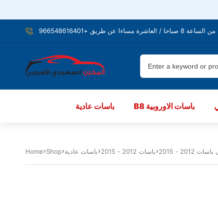
شرة مساءا عن طريق +966548616401
B8 باسات الاوروبية
باسات عادية
باسات 2012 - 2015
باسات عادية
Shop
Home