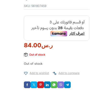
SKU:
561807459
ر.س
84.00
Out of stock
Out of stock
Add to wishlist
Add to compare