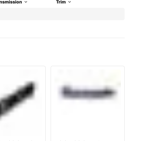
nsmission
Trim