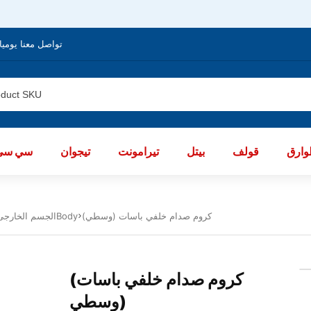
تواصل معنا يوميا من الساعة 8 صباحا / العا
ارق
قولف
بيتل
تيرامونت
تيجوان
سي سي
(كروم صدام خلفي باسات (وسطي
الجسم الخارجى باسات 2012 - 2015Body
(كروم صدام خلفي باسات
(وسطي