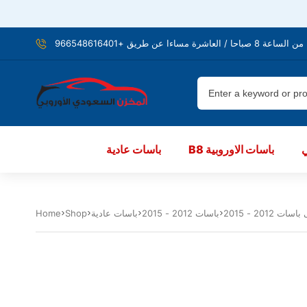
شرة مساءا عن طريق +966548616401
B8 باسات الاوروبية
باسات عادية
باسات 2012 - 2015
باسات عادية
Shop
Home