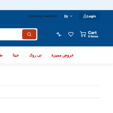
Currency switcher
En
Login
Cart
items
عروض مميزة
تى روك
جيتا
طو