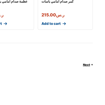
كمر صدام امامي باسات
عظمة صدام امامي با
ر.س
215.00
ر.
rt
Add to cart
Next