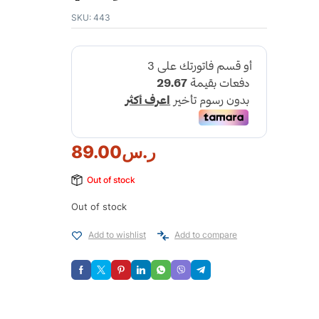
SKU:
443
ر.س
89.00
Out of stock
Out of stock
Add to wishlist
Add to compare