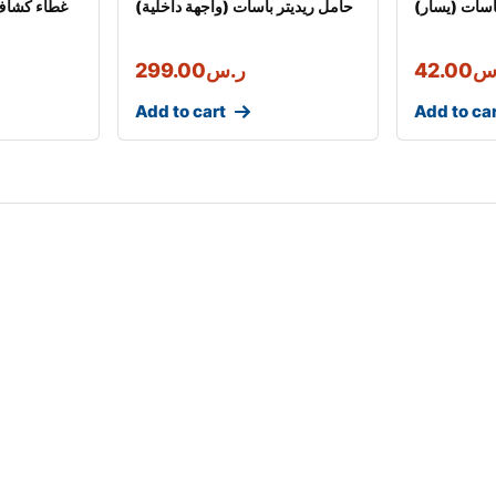
سات (يسار)
(حامل ريديتر باسات (واجهة داخلية
غطاء كشاف 
س
42.00
ر.س
299.00
Add to cart
Add to ca