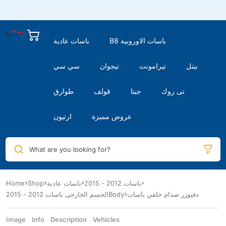
B8 باسات الاوروبية
باسات عادية
بيتل
تيرامونت
تيجوان
سي سي
تى روك
جيتا
قولف
طوارق
عروض مميزة
ارتيون
What are you looking for?
Home
Shop
باسات عادية
باسات 2012 - 2015
دفيوزر صدام خلفي باسات
الجسم الخارجى باسات 2012 - 2015Body
Image
Info
Description
Vehicles