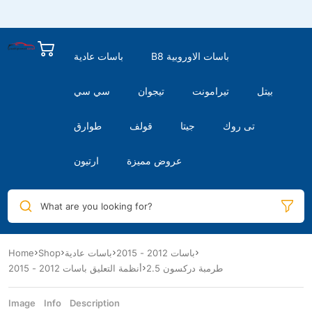
B8 باسات الاوروبية
باسات عادية
بيتل
تيرامونت
تيجوان
سي سي
تى روك
جيتا
قولف
طوارق
عروض مميزة
ارتيون
What are you looking for?
باسات 2012 - 2015
باسات عادية
Shop
Home
طرمبة دركسون 2.5
أنظمة التعليق باسات 2012 - 2015
Image
Info
Description