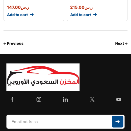
ر.س
215.00
ر.س
147.00
Add to cart
Add to cart
Previous
Next