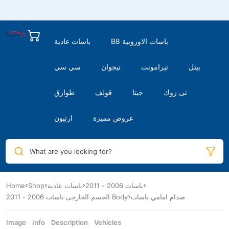
B8 باسات الاوروبية
باسات عادية
بيتل
تيرامونت
تيجوان
سي سي
تى روك
جيتا
قولف
طوارق
عروض مميزة
ارتيون
What are you looking for?
Home
Shop
باسات عادية
باسات 2006 - 2011
صدام امامي باسات
الجسم الخارجى باسات 2006 - 2011 Body
Image
Info
Description
Vehicles