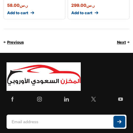
58.00
ر.س
299.00
ر.س
Add to cart
Add to cart
Previous
Next