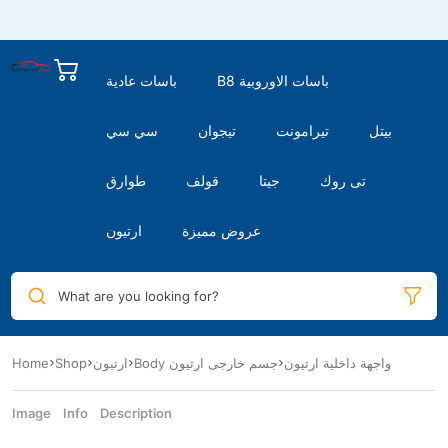
B8 باسات الاوروبية
باسات عادية
بيتل
تيرامونت
تيجوان
سي سي
تى روك
جيتا
قولف
طوارق
عروض مميزة
ارتيون
What are you looking for?
واجهة داخلية ارتيون
Body جسم خارجى ارتيون
ارتيون
Shop
Home
Image
Info
Description