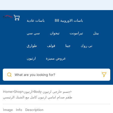
B8 باسات الاوروبية
باسات عادية
بيتل
تيرامونت
تيجوان
سي سي
تى روك
جيتا
قولف
طوارق
عروض مميزة
ارتيون
What are you looking for?
Body جسم خارجى ارتيون
ارتيون
Shop
Home
طقم صدام امامي ارتيون كامل مع الشبك الرئيسي
Image
Info
Description