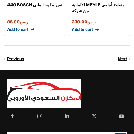
الالمانية MEYLE مساعد أمامي
440 BOSCH سير مكينة الماني
من شركة
ر.س
330.00
ر.س
86.00
Add to cart
Add to cart
Previous
Next