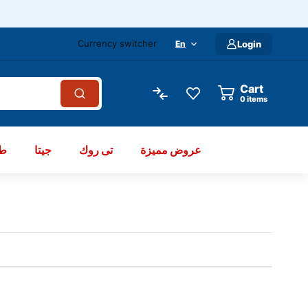
Currency switcher
En
Login
Cart
items
عروض مميزة
تى روك
جيتا
طو