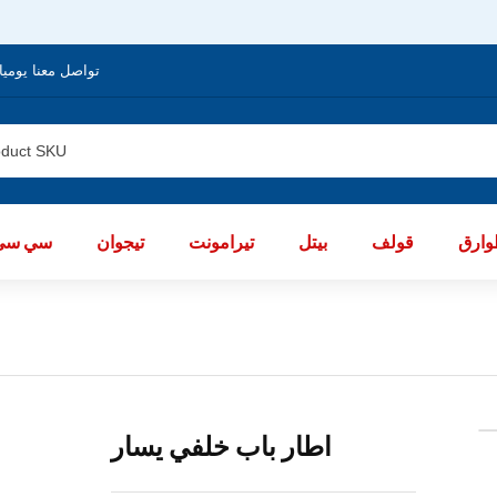
تواصل معنا يوميا من الساعة 8 صباحا / العا
ارق
قولف
بيتل
تيرامونت
تيجوان
سي سي
اطار باب خلفي يسار