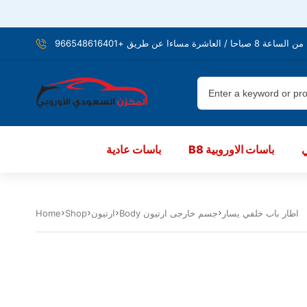
شرة مساءا عن طريق +966548616401
B8 باسات الاوروبية
باسات عادية
اطار باب خلفي يسار
Body جسم خارجى ارتيون
ارتيون
Shop
Home