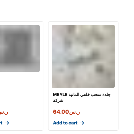
MEYLE جلدة سحب خلفي المانية
شركة
ر.س
64.00
ر.س
rt
Add to cart