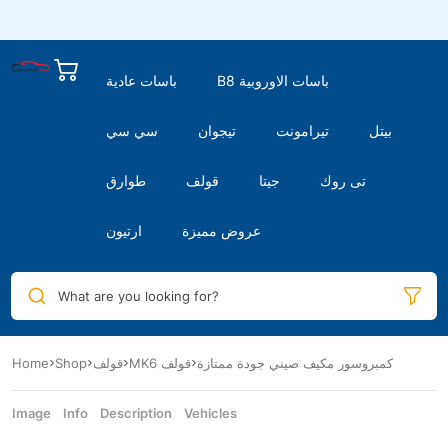
B8 باسات الاوروبية
باسات عادية
بيتل
تيرامونت
تيجوان
سي سي
تى روك
جيتا
قولف
طوارق
عروض مميزة
ارتيون
What are you looking for?
كمبروسور مكيف صيني جودة ممتازة
MK6 قولف
قولف
Shop
Home
Image
Info
Description
Vehicles