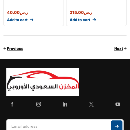
ر.س
215.00
ر.س
40.00
Add to cart
Add to cart
Previous
Next