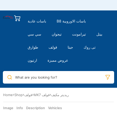
B8 باسات الاوروبية
باسات عادية
بيتل
تيرامونت
تيجوان
سي سي
تى روك
جيتا
قولف
طوارق
عروض مميزة
ارتيون
What are you looking for?
Home
Shop
قولف
MK7 قولف
ريديتر مكيف
Image
Info
Description
Vehicles