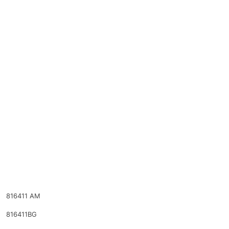
816411 AM
816411BG