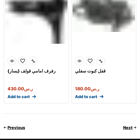
قفل كبوت سفلي
رفرف امامي قولف (يسار)
430.00
ر.س
180.00
ر.س
Add to cart
Add to cart
Previous
Next