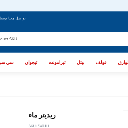
تواصل معنا يوميا من الساعة 8 صباحا / العا
ارق
قولف
بيتل
تيرامونت
تيجوان
سي سي
ريديتر ماء
SKU:
5WA1H