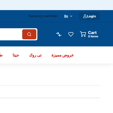
Currency switcher
En
Login
Cart
items
عروض مميزة
تى روك
جيتا
طو