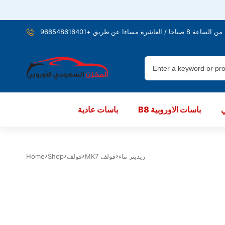
شرة مساءا عن طريق +966548616401
B8 باسات الاوروبية
باسات عادية
ريديتر ماء
MK7 قولف
قولف
Shop
Home