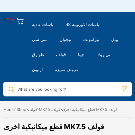
B8 باسات الاوروبية
باسات عادية
بيتل
تيرامونت
تيجوان
سي سي
تى روك
جيتا
قولف
طوارق
عروض مميزة
ارتيون
What are you looking for?
قطع ميكانيكية اخرى MK7.5 قولف
MK7.5 قولف
قولف
Shop
Home
قطع ميكانيكية اخرى MK7.5 قولف