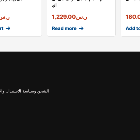
اي
180.
ر.س
1,229.00
ر.س
rt
Read more
Add to
الشحن وسياسة الاستبدال وال