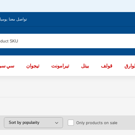
تواصل معنا يوميا من الساعة 8 صباحا / العا
ارق
قولف
بيتل
تيرامونت
تيجوان
سي سي
Only products on sale