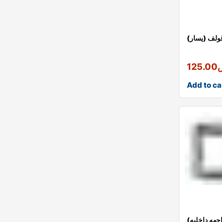
لف (يسار)
125.00
Add to ca
جهه داخليه)