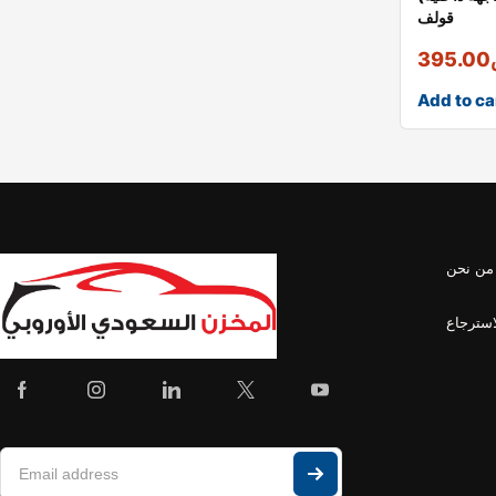
قولف
395.00
Add to ca
من نحن
استرجاع