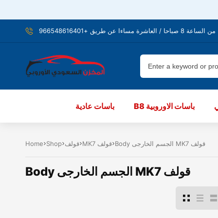
شرة مساءا عن طريق +966548616401
B8 باسات الاوروبية
باسات عادية
Body الجسم الخارجى MK7 قولف
MK7 قولف
قولف
Shop
Home
Body الجسم الخارجى MK7 قولف