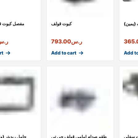
(يمين)
كبوت قولف
مفصل كبوت قو
365.
ر.س
793.00
ر.س
rt
Add to cart
Add to
ت سفلي
طقم صدام امامي قولف جي تي
حامل ريديتر (وا