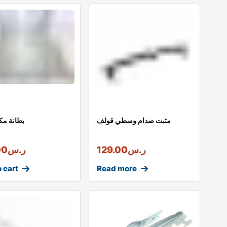
مثبت صدام وسطي قولف
بطانة مكي
ر.س
129.00
ر.س
00
 cart
Read more