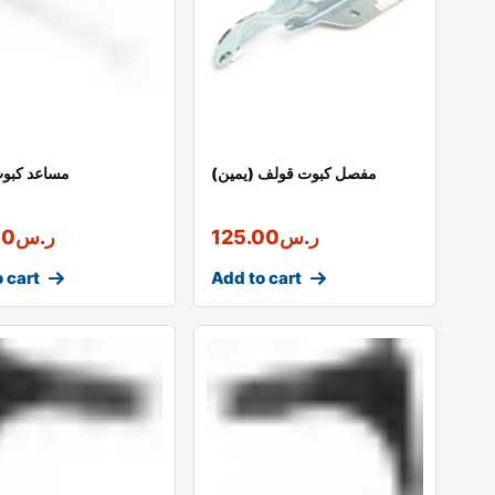
مفصل كبوت قولف (يمين)
مساعد كبو
ر.س
125.00
ر.س
00
 cart
Add to cart