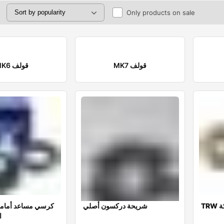
Only products on sale
MK7 قولف
MK6 قولف
ة
شريحة دركسون أصلي
كرسي مساعد أمامي
ا