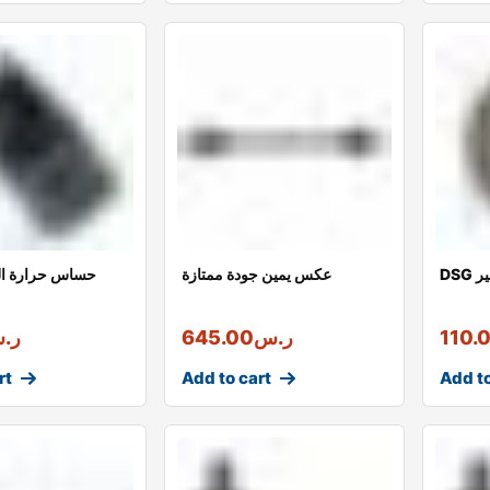
ير
عكس يمين جودة ممتازة
حساس حرارة ال
110.
ر.س
645.00
ر.
rt
Add to cart
Add to