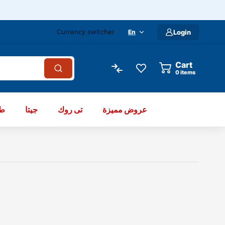
Currency switcher
En
Login
Cart
items
عروض مميزة
تى روك
جيتا
طو