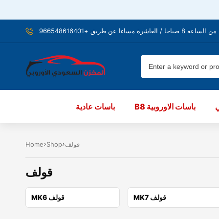
شرة مساءا عن طريق +966548616401
B8 باسات الاوروبية
باسات عادية
قولف
Shop
Home
قولف
MK7 قولف
MK6 قولف