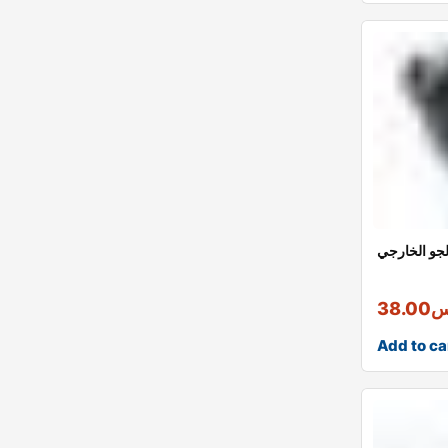
جو الخارجي
س
38.00
Add to ca