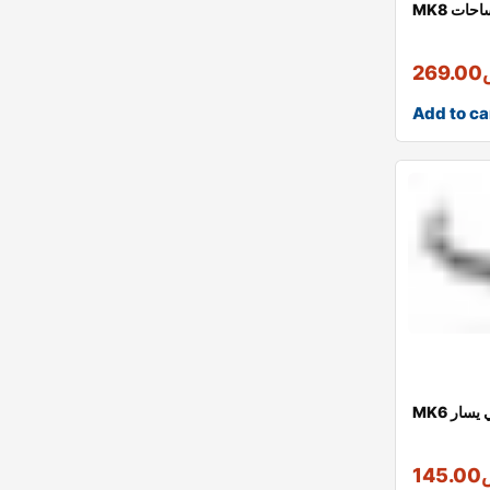
مساحات
269.00
Add to ca
ي يسار
145.00