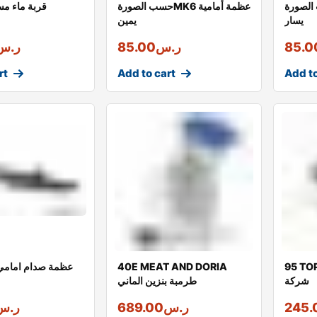
MK عظمة أمامية
حسب الصورةMK6 عظمة أمامية
MK8 قربة ماء 
يسار
يمين
85.0
ر.س
85.00
ر.س
rt
Add to cart
Add to
ف تبخير الماني
40E MEAT AND DORIA
MK6 عظمة صدام امام
شركة
طرمبة بنزين الماني
245.
ر.س
689.00
ر.س