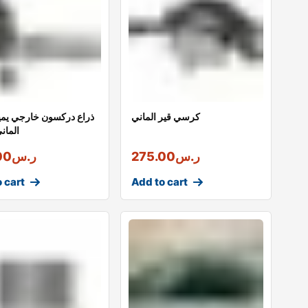
كرسي قير الماني
المان
ر.س
275.00
ر.س
00
 cart
Add to cart