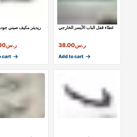
غطاء قفل الباب الأيسر الخارجي
ريديتر مكيف صيني جودة
ر.س
38.00
ر.س
00
 cart
Add to cart