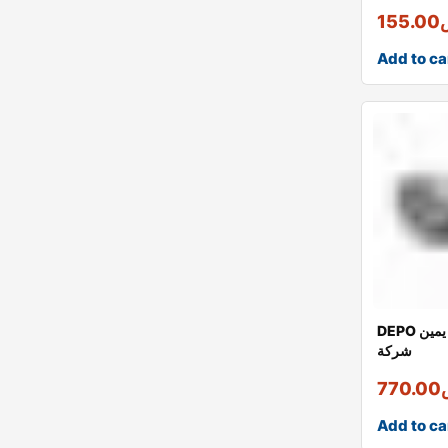
155.00
Add to ca
DEPO شمعة قولف 6 يمين
شركة
770.00
Add to ca