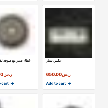
عكس يسار
DSG غطاء صدر مع صوفة لق
ر.س
650.00
ر.س
00
 cart
Add to cart