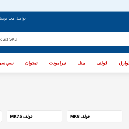
تواصل معنا يوميا من الساعة 8 صباحا / العا
ارق
قولف
بيتل
تيرامونت
تيجوان
سي سي
MK8 قولف
MK7.5 قولف