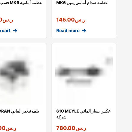
MK6 عظمة صدام أمامي يمين
حسب الصورة6
ر.س
145.00
ر.س
0
 cart
Read more
610 MEYLE عكس يسار الماني
95 TOPRAN بل
شركة
ر.س
780.00
ر.س
00