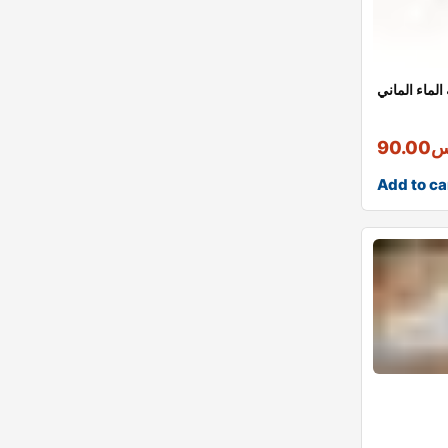
لماء الماني
س
90.00
Add to ca