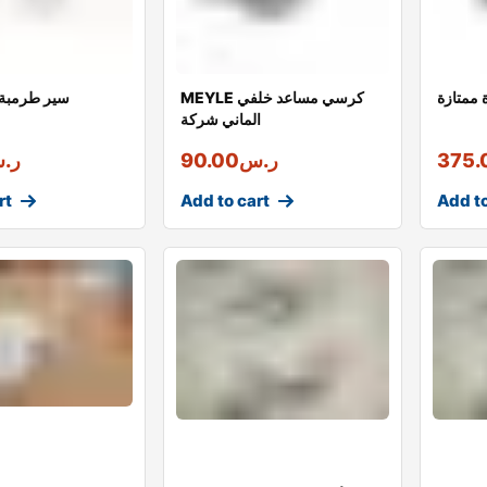
 ممتازة
MEYLE كرسي مساعد خلفي
سير طرمبة ا
الماني شركة
375.
ر.س
90.00
ر.
rt
Add to cart
Add to