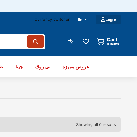
Currency switcher
En
Login
Cart
items
عروض مميزة
تى روك
جيتا
طو
Showing all 6 results