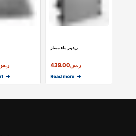
ريديتر ماء ممتاز
ر
ر.س
439.00
ر.س
rt
Read more