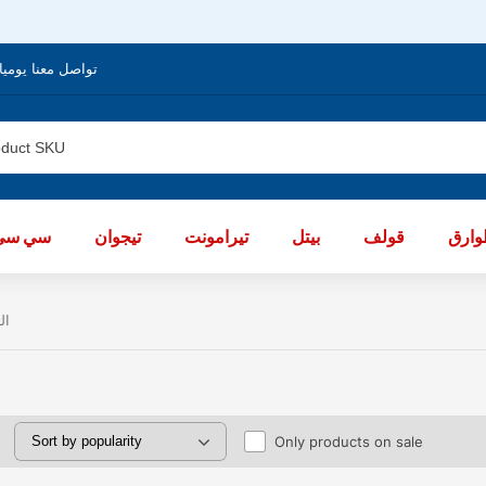
تواصل معنا يوميا من الساعة 8 صباحا / العا
ارق
قولف
بيتل
تيرامونت
تيجوان
سي سي
الت
Only products on sale