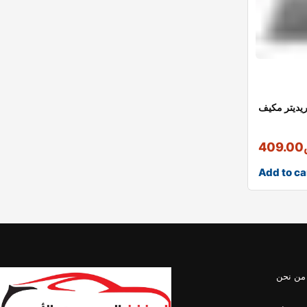
يديتر مكيف
409.00
Add to ca
من نحن