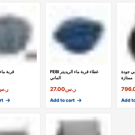
ي جودة
FEBI غطاء قربة ماء الريديتر
قربة ماء
ممتازة
الماني
796.
ر.س
27.00
ر.س
rt
Add to cart
Add to