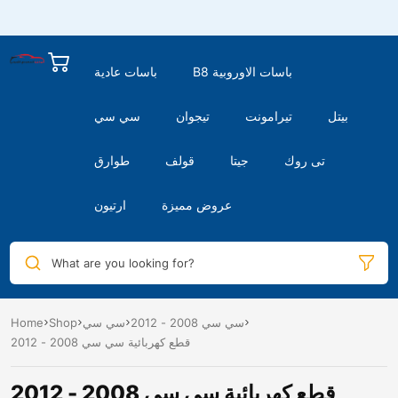
B8 باسات الاوروبية
باسات عادية
بيتل
تيرامونت
تيجوان
سي سي
تى روك
جيتا
قولف
طوارق
عروض مميزة
ارتيون
What are you looking for?
سي سي 2008 - 2012
سي سي
Shop
Home
قطع كهربائية سي سي 2008 - 2012
قطع كهربائية سي سي 2008 - 2012