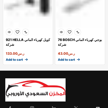
76 BOSCH بوجي كهرباء الماني
921 HELLA كويل كهرباء الماني
شركة
شركة
ر.س
43.00
ر.س
133.00
Add to cart
Add to cart