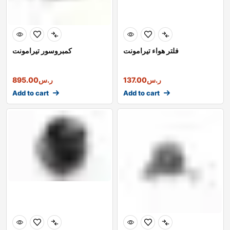
فلتر هواء تيرامونت
كمبروسور تيرامونت
ر.س
137.00
ر.س
895.00
Add to cart
Add to cart