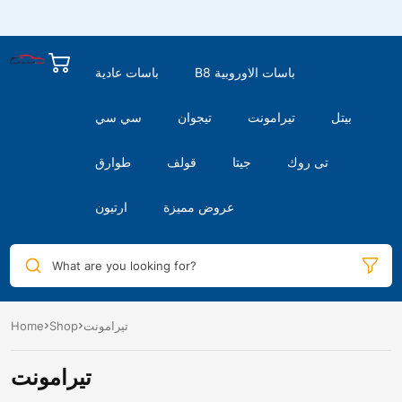
B8 باسات الاوروبية
باسات عادية
بيتل
تيرامونت
تيجوان
سي سي
تى روك
جيتا
قولف
طوارق
عروض مميزة
ارتيون
What are you looking for?
تيرامونت
Shop
Home
تيرامونت