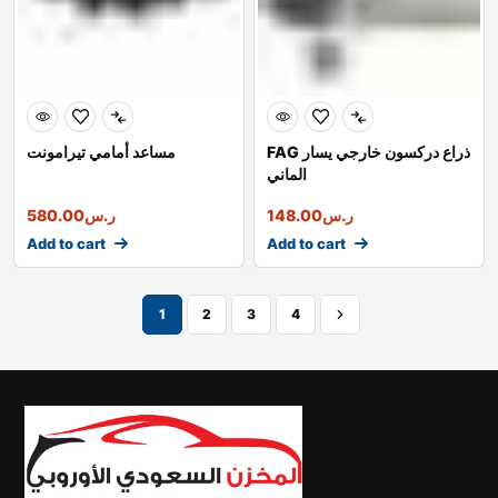
FAG ذراع دركسون خارجي يسار
مساعد أمامي تيرامونت
الماني
ر.س
148.00
ر.س
580.00
Add to cart
Add to cart
1
2
3
4