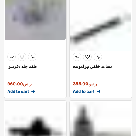
مساعد خلفي تيرامونت
طقم جلد دفرنس
ر.س
355.00
ر.س
960.00
Add to cart
Add to cart