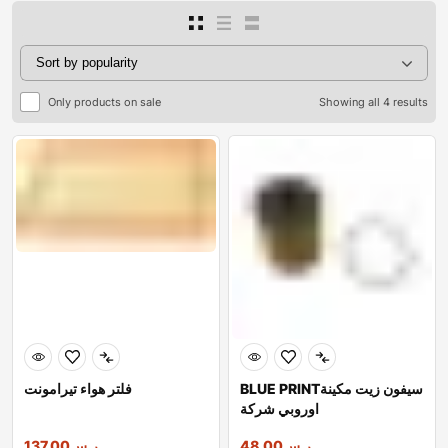
Only products on sale
Showing all 4 results
BLUE PRINTسيفون زيت مكينة
فلتر هواء تيرامونت
اوروبي شركة
ر.س
48.00
ر.س
137.00