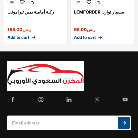
LEMFÖRDER مسمار توازن
ركبة أمامية يمين تيرامونت
ر.س
98.00
ر.س
195.00
Add to cart
Add to cart