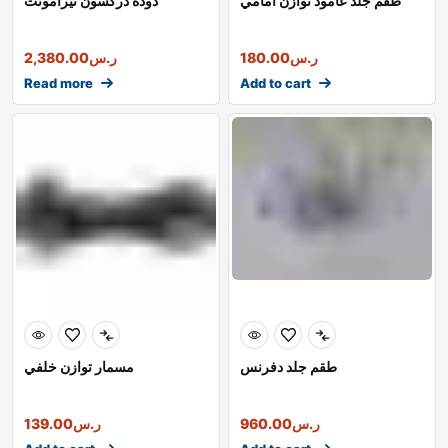
طقم جلد عامود توازن أمامي
دودة دركسون تيرامونت
ر.س
180.00
ر.س
2,380.00
Read more
Add to cart
طقم جلد دفرنس
مسمار توازن خلفي
ر.س
960.00
ر.س
139.00