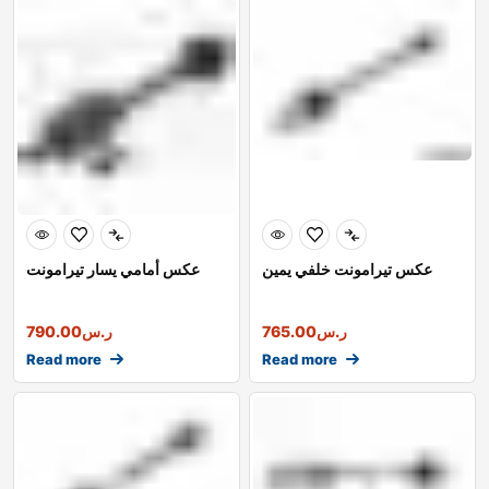
عكس تيرامونت خلفي يمين
عكس أمامي يسار تيرامونت
ر.س
765.00
ر.س
790.00
Read more
Read more